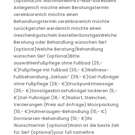
(optional)
Ihr Nachname
Ihre E-Mail-Adresse
Ihr
Anliegen
Ich möchte einen Beratungstermin
vereinbaren
Ich möchte einen
Behandlungstermin vereinbaren
Ich möchte
zurückgerufen werden
Ich möchte einen
Geschenkgutschein bestellen
Sonstiges
Welche
Beratung oder Behandlung wünschen Sie?
(optional)
Welche Beratung/Behandlung
wünschen Sie? (optional)
Bitte
auswählen
Fußpflege ohne Fußbad (25,-
€)
Fußpflege mit Fußbad (30,- €)
Wellness-
Fußbehandlung „Exklusiv“ (39,- €)
Gel-Fußnägel
ohne Fußpflege (28,- €)
Druckpunktmassage
(35,- €)
Sonstiges
Extras
Fußnägel lackieren (5,-
€)
Gel-Fußnägel (18,- €)
Nailart, Steinchen,
Verzierungen (Preis auf Anfrage)
Moorpackung
(10,- €)
Hühneraugen-Behandlung (10,- €)
Dornwarzen-Behandlung (10,- €)
Ihr
Wunschtermin (optional)
Wann ist die beste Zeit
für Sie? (optional)
your full name
Ihre